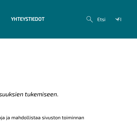
YHTEYSTIEDOT
Etsi
FI
Listaa
lisätoim
isuuksien tukemiseen.
toja ja mahdollistaa sivuston toiminnan