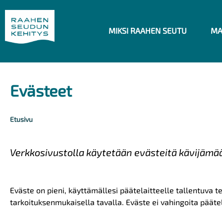
Hyppää pääsisältöön
MIKSI RAAHEN SEUTU
MA
Evästeet
Etusivu
Murupolku
Verkkosivustolla käytetään evästeitä kävijämä
Eväste on pieni, käyttämällesi päätelaitteelle tallentuva t
tarkoituksenmukaisella tavalla. Eväste ei vahingoita päätel