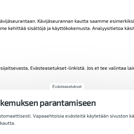
kävijäseurantaan. Kävijäseurannan kautta saamme esimerkiksi s
 kehittää sisältöjä ja käyttökokemusta. Analyysitietoa käsitel
ijaitsevasta, Evästeasetukset-linkistä. Jos et tee valintaa la
Evästeasetukset
okemuksen parantamiseen
utomaattisesti. Vapaaehtoisia evästeitä käytetään sivuston kä
kautta.