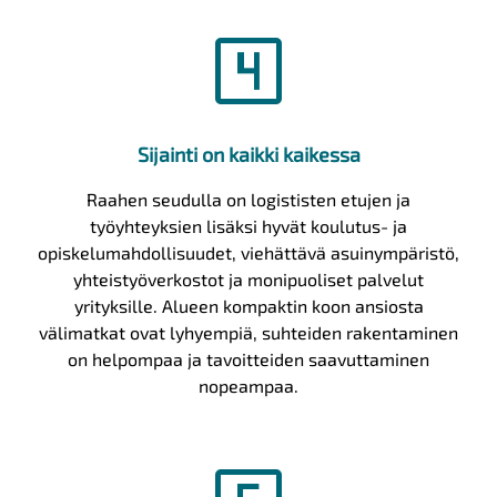
looks_4
Sijainti on kaikki kaikessa
Raahen seudulla on logististen etujen ja
työyhteyksien lisäksi hyvät koulutus- ja
opiskelumahdollisuudet, viehättävä asuinympäristö,
yhteistyöverkostot ja monipuoliset palvelut
yrityksille. Alueen kompaktin koon ansiosta
välimatkat ovat lyhyempiä, suhteiden rakentaminen
on helpompaa ja tavoitteiden saavuttaminen
nopeampaa.