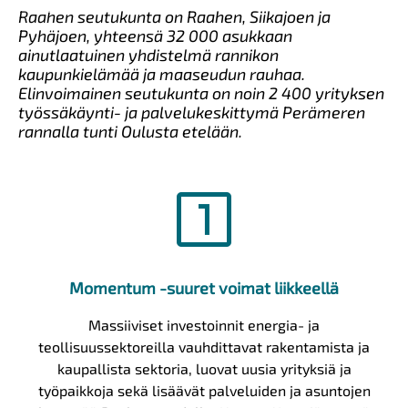
Raahen seutukunta on Raahen, Siikajoen ja
Pyhäjoen, yhteensä 32 000 asukkaan
ainutlaatuinen yhdistelmä rannikon
kaupunkielämää ja maaseudun rauhaa.
Elinvoimainen seutukunta on noin 2 400 yrityksen
työssäkäynti- ja palvelukeskittymä Perämeren
rannalla tunti Oulusta etelään.
looks_one
Momentum -suuret voimat liikkeellä
Massiiviset investoinnit energia- ja
teollisuussektoreilla vauhdittavat rakentamista ja
kaupallista sektoria, luovat uusia yrityksiä ja
työpaikkoja sekä lisäävät palveluiden ja asuntojen