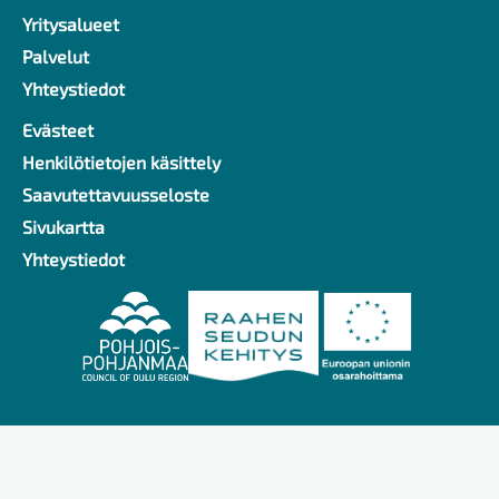
Yritysalueet
Palvelut
Yhteystiedot
Evästeet
Alavalikko
Henkilötietojen käsittely
Saavutettavuusseloste
Sivukartta
Yhteystiedot