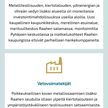
Metalliteollisuuden, kiertotalouden, ydinenergian ja
vihreän vedyn lisäksi alueella on monenlaisia
investointimahdollisuuksia useilla aloilla. Uusi
kaupallinen kaupunkikeskus, merellinen asuinalue,
merituulikeskus Raahen satamassa, monitoimitila
Pyhäjoen keskustassa ja matkailukohteet Raahen
kaupungissa etsivät parhaillaan hankekumppaneita.
factory
Vetovoimatekijät
Poikkeuksellisen kovan metalliosaamisen lisäksi
Raahen seudulla ollaan ylpeitä kiertotalouteen ja
ympäristöystävälliseen teollisuuteen satsaamisesta.