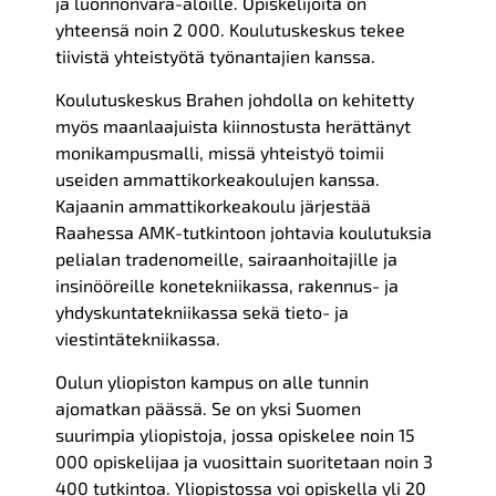
ja luonnonvara-aloille. Opiskelijoita on
yhteensä noin 2 000. Koulutuskeskus tekee
tiivistä yhteistyötä työnantajien kanssa.
Koulutuskeskus Brahen johdolla on kehitetty
myös maanlaajuista kiinnostusta herättänyt
monikampusmalli, missä yhteistyö toimii
useiden ammattikorkeakoulujen kanssa.
Kajaanin ammattikorkeakoulu järjestää
Raahessa AMK-tutkintoon johtavia koulutuksia
pelialan tradenomeille, sairaanhoitajille ja
insinööreille konetekniikassa, rakennus- ja
yhdyskuntatekniikassa sekä tieto- ja
viestintätekniikassa.
Oulun yliopiston kampus on alle tunnin
ajomatkan päässä. Se on yksi Suomen
suurimpia yliopistoja, jossa opiskelee noin 15
000 opiskelijaa ja vuosittain suoritetaan noin 3
400 tutkintoa. Yliopistossa voi opiskella yli 20