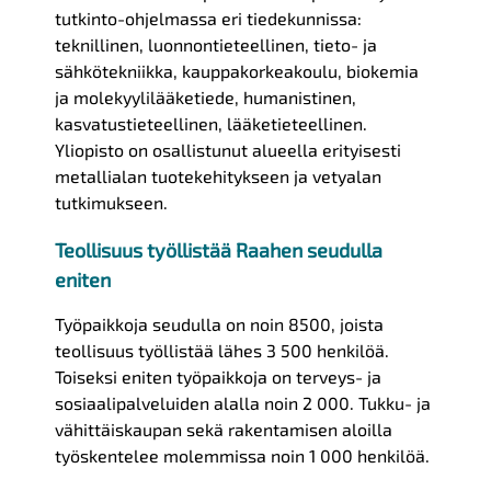
tutkinto-ohjelmassa eri tiedekunnissa:
teknillinen, luonnontieteellinen, tieto- ja
sähkötekniikka, kauppakorkeakoulu, biokemia
ja molekyylilääketiede, humanistinen,
kasvatustieteellinen, lääketieteellinen.
Yliopisto on osallistunut alueella erityisesti
metallialan tuotekehitykseen ja vetyalan
tutkimukseen.
Teollisuus työllistää Raahen seudulla
eniten
Työpaikkoja seudulla on noin 8500, joista
teollisuus työllistää lähes 3 500 henkilöä.
Toiseksi eniten työpaikkoja on terveys- ja
sosiaalipalveluiden alalla noin 2 000. Tukku- ja
vähittäiskaupan sekä rakentamisen aloilla
työskentelee molemmissa noin 1 000 henkilöä.