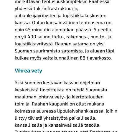
merkittävän teollisuuskompleksin Raahessa
yhdessä tuki-infrastruktuurin,
alihankkijayritysten ja logistiikkakeskusten
kanssa. Oulun kansainvälinen lentoasema on
noin 45 minuutin ajomatkan päässä. Alueella
on yli 400 suunnittelu-, rakennus-, huolto- ja
logistiikkayritystä. Raahen satama on yksi
Suomen suurimmista satamista, ja alueen läpi
kulkee myös valtakunnallinen E8 tieverkosto.
Vihreä vety
Yksi Suomen kestävän kasvun ohjelman
keskeisistä tavoitteista on tehdä Suomesta
maailman johtava vety- ja kiertotalouden
toimija. Raahen kaupunki on ollut mukana
kolmessa suuressa lippulaivahankkeessa, joihin
liittyy tiivistä yhteistyötä paikallisella,
kansallisella ja kansainvälisellä tasolla.
Tutkimukset ovat osoittaneet, että Raahessa on