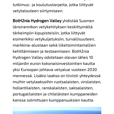
tutkimus- ja koulutustarpeita, jotka liittyvät
vetytalouteen siirtymiseen.
BotH2nia Hydrogen Valley
yhdistää Suomen
länsirannikon vetykehityksen keskittymällä
tärkeimpiin kipupisteisiin, jotka liittyvät
esimerkiksi vetykuljetuksiin, turvallisuuteen,
markkina-alustaan sekä liiketoimintamallien
kehittämiseen ja testaamiseen. BotH2nia
Hydrogen Valley odotetaan olevan lähes 10
miljardin euron kokonaisinvestointien kautta
yksi Euroopan johtava vetyalue vuoteen 2030
mennessä. Lisäksi laakso on tiiviisti yhteydessä
muihin vetylaaksoihin ruotsalaisten, virolaisten,
hollantilaisten, ranskalaisten, saksalaisten,
portugalilaisten ja chileläisten kumppaneiden
kanssa solmittujen kumppanuuksien kautta.