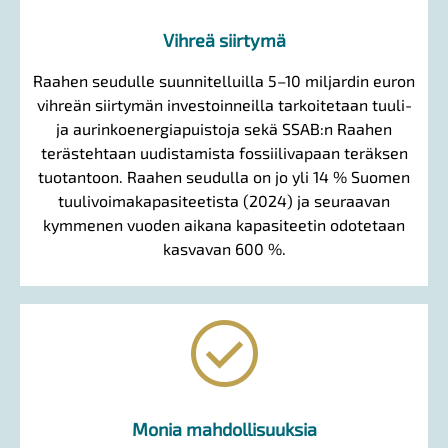
Vihreä siirtymä
Raahen seudulle suunnitelluilla 5–10 miljardin euron
vihreän siirtymän investoinneilla tarkoitetaan tuuli-
ja aurinkoenergiapuistoja sekä SSAB:n Raahen
terästehtaan uudistamista fossiilivapaan teräksen
tuotantoon. Raahen seudulla on jo yli 14 % Suomen
tuulivoimakapasiteetista (2024) ja seuraavan
kymmenen vuoden aikana kapasiteetin odotetaan
kasvavan 600 %.
check_circle_outline
Monia mahdollisuuksia