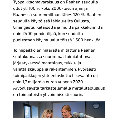
Työpaikkaomavaraisuus on Raahen seudulla
ollut yli 100 % koko 2000-luvun ajan ja
Raahessa suurimmillaan lähes 120 %. Raahen
seudulla käy töissä lähialueilta Oulusta,
Limingasta, Kalajoelta ja muilta paikkakunnilta
noin 2400 pendelöijää, kun seudulta
puolestaan käy muualla töissä 1 500 henkilöä.
Toimipaikkojen määrällä mitattuna Raahen
seutukunnassa suurimmat toimialat ovat
järjestyksessä maatalous, tukku- ja
vähittäiskauppa ja rakentaminen. Pyöreästi
toimipaikkojen yhteenlaskettu liikevaihto oli
noin 1,7 miljardia euroa vuonna 2020.
Arvonlisäystä tarkastelemalla metalliteollisuus
on toimialoista ylivoimaisesti suurin.