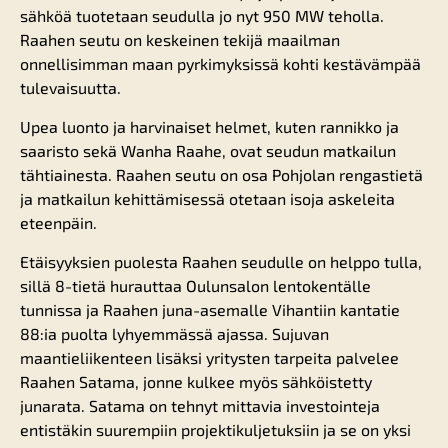
sähköä tuotetaan seudulla jo nyt 950 MW teholla.
Raahen seutu on keskeinen tekijä maailman
onnellisimman maan pyrkimyksissä kohti kestävämpää
tulevaisuutta.
Upea luonto ja harvinaiset helmet, kuten rannikko ja
saaristo sekä Wanha Raahe, ovat seudun matkailun
tähtiainesta. Raahen seutu on osa Pohjolan rengastietä
ja matkailun kehittämisessä otetaan isoja askeleita
eteenpäin.
Etäisyyksien puolesta Raahen seudulle on helppo tulla,
sillä 8-tietä hurauttaa Oulunsalon lentokentälle
tunnissa ja Raahen juna-asemalle Vihantiin kantatie
88:ia puolta lyhyemmässä ajassa. Sujuvan
maantieliikenteen lisäksi yritysten tarpeita palvelee
Raahen Satama, jonne kulkee myös sähköistetty
junarata. Satama on tehnyt mittavia investointeja
entistäkin suurempiin projektikuljetuksiin ja se on yksi