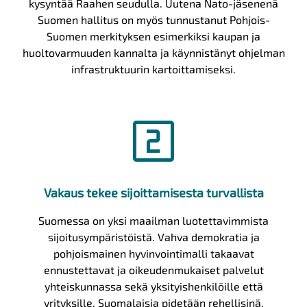
kysyntää Raahen seudulla. Uutena Nato-jäsenenä
Suomen hallitus on myös tunnustanut Pohjois-
Suomen merkityksen esimerkiksi kaupan ja
huoltovarmuuden kannalta ja käynnistänyt ohjelman
infrastruktuurin kartoittamiseksi.
looks_two
Vakaus tekee sijoittamisesta turvallista
Suomessa on yksi maailman luotettavimmista
sijoitusympäristöistä. Vahva demokratia ja
pohjoismainen hyvinvointimalli takaavat
ennustettavat ja oikeudenmukaiset palvelut
yhteiskunnassa sekä yksityishenkilöille että
yrityksille. Suomalaisia pidetään rehellisinä,