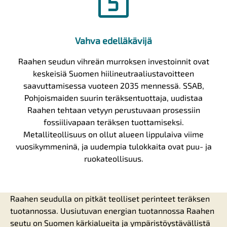
looks_5
Vahva edelläkävijä
Raahen seudun vihreän murroksen investoinnit ovat
keskeisiä Suomen hiilineutraaliustavoitteen
saavuttamisessa vuoteen 2035 mennessä. SSAB,
Pohjoismaiden suurin teräksentuottaja, uudistaa
Raahen tehtaan vetyyn perustuvaan prosessiin
fossiilivapaan teräksen tuottamiseksi.
Metalliteollisuus on ollut alueen lippulaiva viime
vuosikymmeninä, ja uudempia tulokkaita ovat puu- ja
ruokateollisuus.
Raahen seudulla on pitkät teolliset perinteet teräksen
tuotannossa. Uusiutuvan energian tuotannossa Raahen
seutu on Suomen kärkialueita ja ympäristöystävällistä