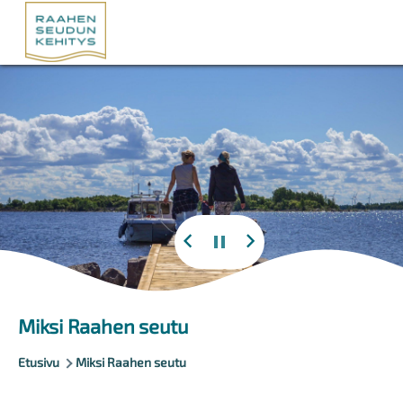
Hyppää pääsisältöön
Miksi Raahen seutu
Murupolku
Etusivu
Miksi Raahen seutu