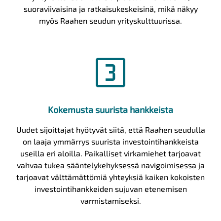
suoraviivaisina ja ratkaisukeskeisinä, mikä näkyy
myös Raahen seudun yrityskulttuurissa.
looks_3
Kokemusta suurista hankkeista
Uudet sijoittajat hyötyvät siitä, että Raahen seudulla
on laaja ymmärrys suurista investointihankkeista
useilla eri aloilla. Paikalliset virkamiehet tarjoavat
vahvaa tukea sääntelykehyksessä navigoimisessa ja
tarjoavat välttämättömiä yhteyksiä kaiken kokoisten
investointihankkeiden sujuvan etenemisen
varmistamiseksi.