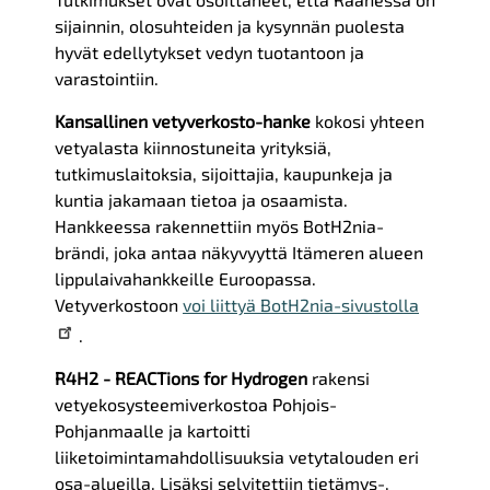
sijainnin, olosuhteiden ja kysynnän puolesta
hyvät edellytykset vedyn tuotantoon ja
varastointiin.
Kansallinen vetyverkosto-hanke
kokosi yhteen
vetyalasta kiinnostuneita yrityksiä,
tutkimuslaitoksia, sijoittajia, kaupunkeja ja
kuntia jakamaan tietoa ja osaamista.
Hankkeessa rakennettiin myös BotH2nia-
brändi, joka antaa näkyvyyttä Itämeren alueen
lippulaivahankkeille Euroopassa.
Vetyverkostoon
voi liittyä BotH2nia-sivustolla
.
R4H2 - REACTions for Hydrogen
rakensi
vetyekosysteemiverkostoa Pohjois-
Pohjanmaalle ja kartoitti
liiketoimintamahdollisuuksia vetytalouden eri
osa-alueilla. Lisäksi selvitettiin tietämys-,